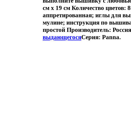
выполните вышивку с любовью
см х 19 см Количество цветов: 
аппретированная; иглы для в
мулине; инструкция по вышива
простой Производитель: Росси
выдающегося
Серия: Panna.