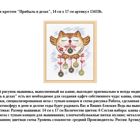
крестом "Прибыль в делах", 14 см х 17 см артикул 13433b.
 рисунок-вышивка, выполненный на канве, выглядит оригинально и всегда модно
 делах" есть все необходимое для создания одфгч собственного чуда: канва, спе
ки, специализированная игла с тупым концом и схема рисунка Работа, сделанная
 атмосферу в доме и долгие годы будет радовать Вас и Ваших близких Ведь вы вы
ики: Размер вышивки: 14 см х 17 см Количество цветов: 6 Состав набора: канва
игла с тупым концом для вышивания; хлопчатобумажные нитки мулине; металли
анию; цветная схема Уровень сложности: средний Производитель: Россия Артик