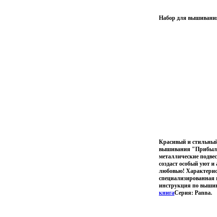
Набор для вышивания 
Красивый и стильный
вышивания "Прибыль в
металлические подвес
создаст особый уют и
любовью! Характерист
специализированная 
инструкция по вышив
книга
Серия: Panna.