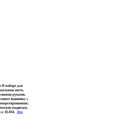
 В наборе для
циальные нити,
 своими руками,
полните вышивку с
 аппретированная;
ческие подвески;
ул: И-834.
Это