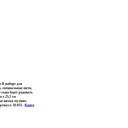
 В наборе для
а, специальные нити,
е годы будет радовать
 х 25,5 см
ые нитки мулине;
Артикул: И-855.
Книга