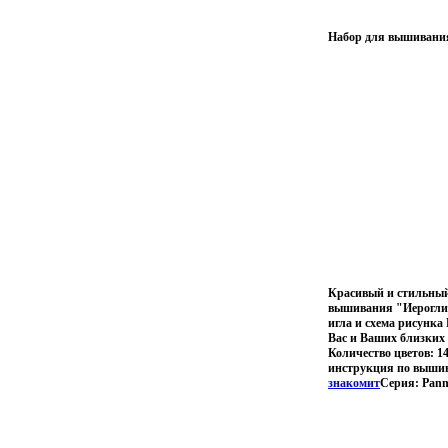
Набор для вышивания 
Красивый и стильный
вышивания "Иероглиф 
игла и схема рисунка 
Вас и Ваших близких 
Количество цветов: 
инструкция по вышив
знакомит
Серия: Pann