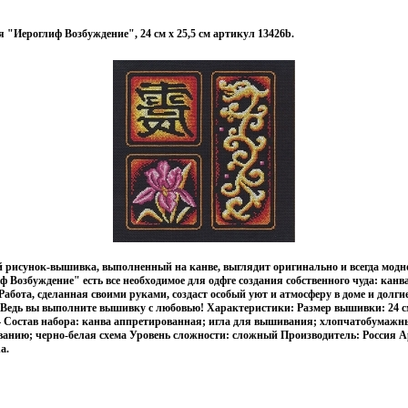
"Иероглиф Возбуждение", 24 см х 25,5 см артикул 13426b.
 рисунок-вышивка, выполненный на канве, выглядит оригинально и всегда модно
Возбуждение" есть все необходимое для одфге создания собственного чуда: канв
Работа, сделанная своими руками, создаст особый уют и атмосферу в доме и долги
Ведь вы выполните вышивку с любовью! Характеристики: Размер вышивки: 24 см
14 Состав набора: канва аппретированная; игла для вышивания; хлопчатобумажн
анию; черно-белая схема Уровень сложности: сложный Производитель: Россия 
a.