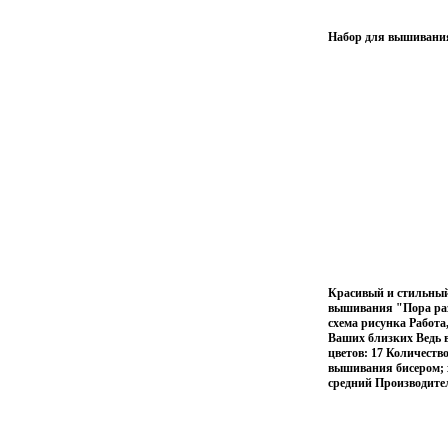
Набор для вышивания 
Красивый и стильный
вышивания "Пора разд
схема рисунка Работа,
Ваших близких Ведь 
цветов: 17 Количеств
вышивания бисером; 
средний Производите