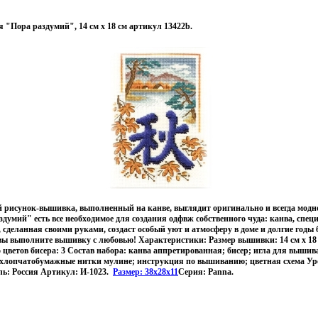
"Пора раздумий", 14 см х 18 см артикул 13422b.
 рисунок-вышивка, выполненный на канве, выглядит оригинально и всегда модно
умий" есть все необходимое для создания одфвж собственного чуда: канва, специ
 сделанная своими руками, создаст особый уют и атмосферу в доме и долгие годы 
вы выполните вышивку с любовью! Характеристики: Размер вышивки: 14 см х 18
о цветов бисера: 3 Состав набора: канва аппретированная; бисер; игла для вышив
хлопчатобумажные нитки мулине; инструкция по вышиванию; цветная схема Ур
ль: Россия Артикул: И-1023.
Размер: 38x28x11
Серия: Panna.