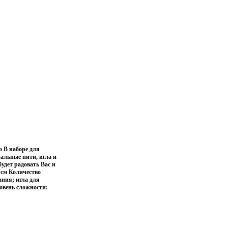
 В наборе для
альные нити, игла и
будет радовать Вас и
 см Количество
ания; игла для
овень сложности: