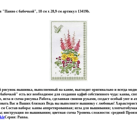
"Панно с бабочкой", 18 см х 28,9 см артикул 13419b.
 рисунок-вышивка, выполненный на канве, выглядит оригинально и всегда модно
абочкой" есть все необходимое для создания одфвб собственного чуда: канва, сп
, игла и схема рисунка Работа, сделанная своими руками, создаст особый уют и а
довать Вас и Ваших близких Ведь вы выполните вышивку с любовью! Характерис
9 см Состав набора: канва аппретированная; игла для вышивания; хлопчатобум
ы; инструкция по вышиванию; цветная схема Уровень сложности: средний Произ
kle
Серия: Panna.