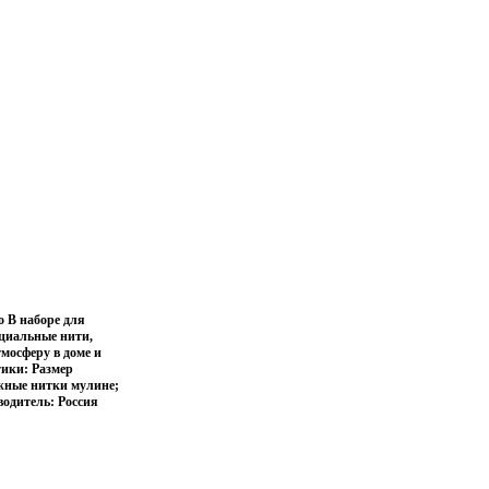
 В наборе для
ециальные нити,
тмосферу в доме и
тики: Размер
ажные нитки мулине;
водитель: Россия