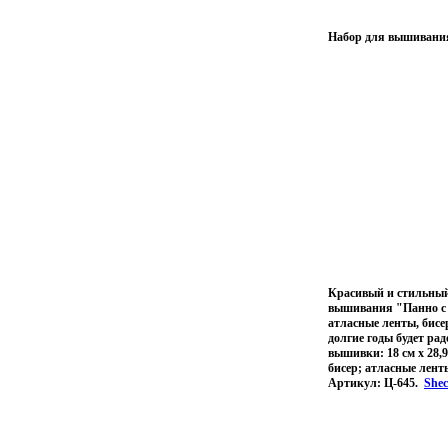
Набор для вышивания 
Красивый и стильный
вышивания "Панно с б
атласные ленты, бисер
долгие годы будет ра
вышивки: 18 см х 28,
бисер; атласные лент
Артикул: Ц-645.
Shec