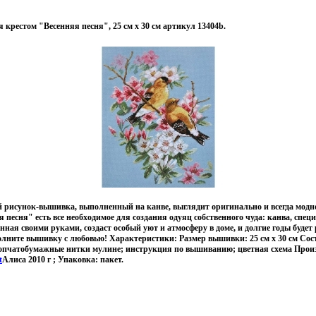
крестом "Весенняя песня", 25 см х 30 см артикул 13404b.
 рисунок-вышивка, выполненный на канве, выглядит оригинально и всегда модно
песня" есть все необходимое для создания одуяц собственного чуда: канва, спец
анная своими руками, создаст особый уют и атмосферу в доме, и долгие годы будет
лните вышивку с любовью! Характеристики: Размер вышивки: 25 см х 30 см Сост
опчатобумажные нитки мулине; инструкция по вышиванию; цветная схема Произ
t
Алиса 2010 г ; Упаковка: пакет.