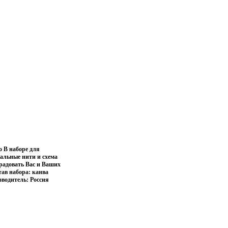
 В наборе для
иальные нити и схема
 радовать Вас и Ваших
ав набора: канва
водитель: Россия