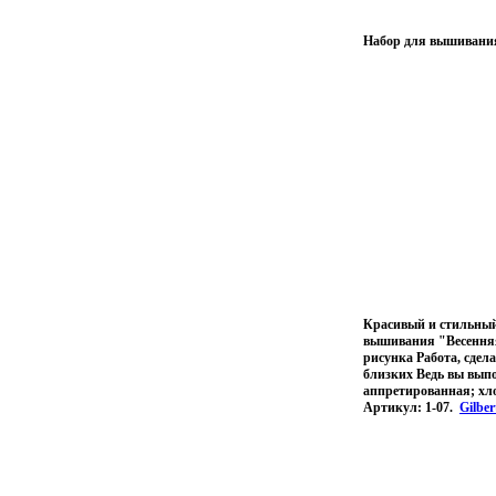
Набор для вышивания 
Красивый и стильный
вышивания "Весенняя 
рисунка Работа, сдел
близких Ведь вы выпо
аппретированная; хл
Артикул: 1-07.
Gilber