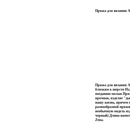
Пряжа для вязания Ad
Пряжа для вязания Ad
близким к шерсти Изд
поеданию молью Пряжа
прочная, изделие "ды
нашу жизнь, причем н
разнообразной пряжи 
необычную модель изд
черный) Длина намотк
Zena.