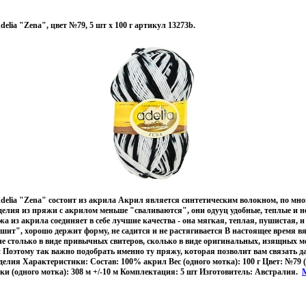
elia "Zena", цвет №79, 5 шт х 100 г артикул 13273b.
elia "Zena" состоит из акрила Акрил является синтетическим волокном, по мно
елия из пряжи с акрилом меньше "сваливаются", они одууц удобные, теплые и 
 из акрила соединяет в себе лучшие качества - она мягкая, теплая, пушистая, и 
шит", хорошо держит форму, не садится и не растягивается В настоящее время в
е столько в виде привычных свитеров, сколько в виде оригинальных, изящных м
Поэтому так важно подобрать именно ту пряжу, которая позволит вам связать 
елия Характеристики: Состав: 100% акрил Вес (одного мотка): 100 г Цвет: №79 (
и (одного мотка): 308 м +/-10 м Комплектация: 5 шт Изготовитель: Австралия.