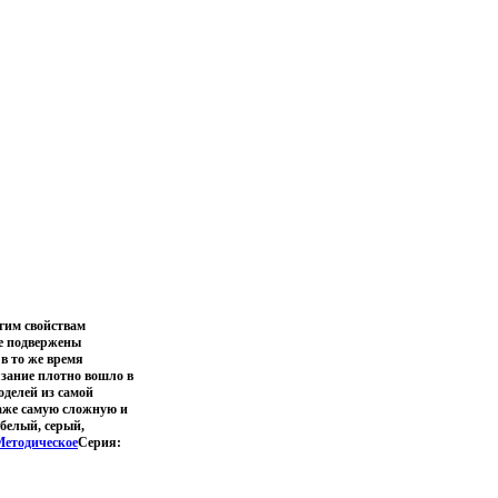
гим свойствам
не подвержены
в то же время
язание плотно вошло в
оделей из самой
даже самую сложную и
белый, серый,
Методическое
Серия: