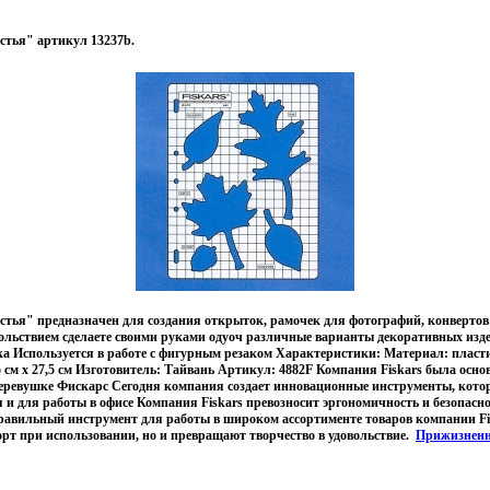
стья" артикул 13237b.
стья" предназначен для создания открыток, рамочек для фотографий, конверто
вольствием сделаете своими руками одуоч различные варианты декоративных из
ка Используется в работе с фигурным резаком Характеристики: Материал: пласт
 см х 27,5 см Изготовитель: Тайвань Артикул: 4882F Компания Fiskars была основ
еревушке Фискарс Сегодня компания создает инновационные инструменты, кото
 и для работы в офисе Компания Fiskars превозносит эргономичность и безопасно
равильный инструмент для работы в широком ассортименте товаров компании Fis
рт при использовании, но и превращают творчество в удовольствие.
Прижизненн