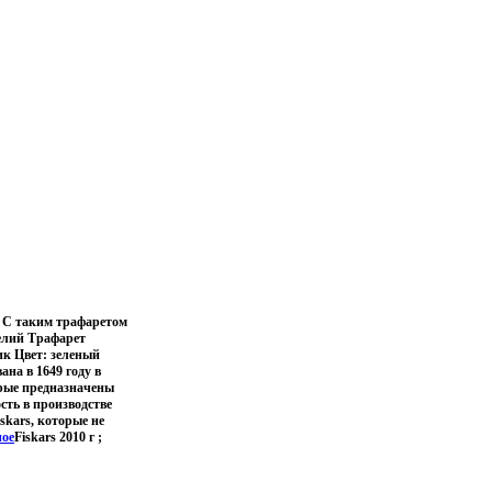
в С таким трафаретом
делий Трафарет
ик Цвет: зеленый
ана в 1649 году в
рые предназначены
сть в производстве
kars, которые не
ое
Fiskars 2010 г ;