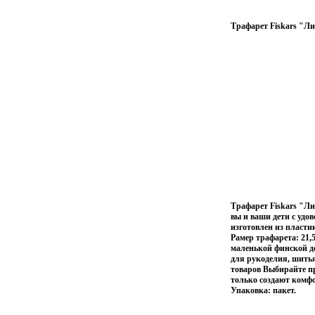
Трафарет Fiskars "Ли
Трафарет Fiskars "Ли
вы и ваши дети с удо
изготовлен из пласти
Рамер трафарета: 21,5
маленькой финской д
для рукоделия, шитья
товаров Выбирайте п
только создают комфо
Упаковка: пакет.